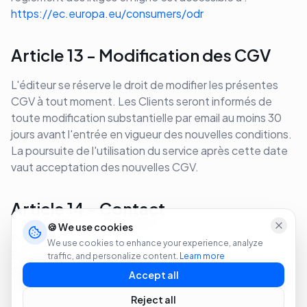
https://ec.europa.eu/consumers/odr
Article 13 - Modification des CGV
L'éditeur se réserve le droit de modifier les présentes
CGV à tout moment. Les Clients seront informés de
toute modification substantielle par email au moins 30
jours avant l'entrée en vigueur des nouvelles conditions.
La poursuite de l'utilisation du service après cette date
vaut acceptation des nouvelles CGV.
Article 14 - Contact
🍪 We use cookies
Pour toute question concernant ces CGV :
We use cookies to enhance your experience, analyze
Email : contact@hscopilot.com
traffic, and personalize content.
Learn more
Support : support@hscopilot.com
Accept all
Reject all